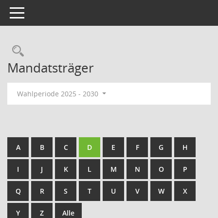
Toggle navigation
Rechercheauswahl
Mandatsträger
Wahlperiode 2025 - 2030
A
B
C
D
E
F
G
H
I
J
K
L
M
N
O
P
Q
R
S
T
U
V
W
X
Y
Z
Alle