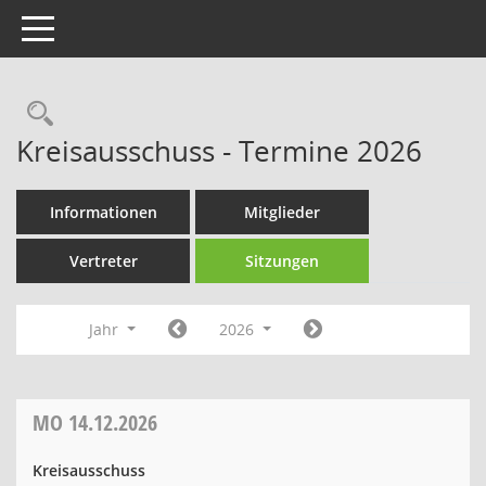
Toggle navigation
Rechercheauswahl
Kreisausschuss - Termine 2026
Informationen
Mitglieder
Vertreter
Sitzungen
Jahr
2026
MO
14.12.2026
Kreisausschuss