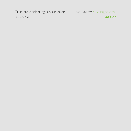
Letzte Änderung: 09.08.2026
Software:
Sitzungsdienst
(Wird in
03:36:49
Session