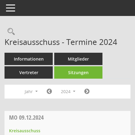
Toggle navigation
Rechercheauswahl
Kreisausschuss - Termine 2024
Informationen
Mitglieder
Vertreter
Sitzungen
Jahr
2024
MO
09.12.2024
Kreisausschuss