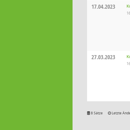
17.04.2023
K
1
27.03.2023
K
1
8 Sätze
Letzte Ände