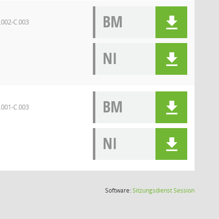
BM
.002-C.003
NI
BM
.001-C.003
NI
(Wird in
Software:
Sitzungsdienst
Session