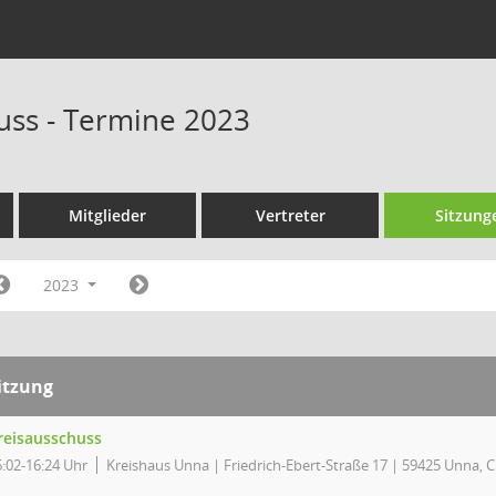
uss - Termine 2023
Mitglieder
Vertreter
Sitzung
2023
itzung
reisausschuss
6:02-16:24 Uhr
Kreishaus Unna | Friedrich-Ebert-Straße 17 | 59425 Unna, C