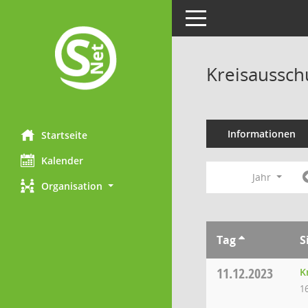
Toggle navigation
Kreisaussch
Informationen
Startseite
Kalender
Jahr
Organisation
Tag
S
11.12.2023
K
1