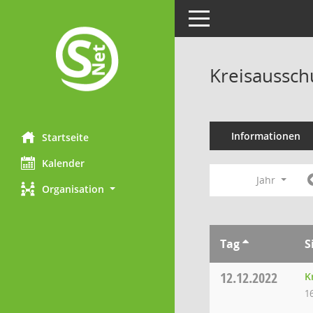
Toggle navigation
Kreisaussch
Informationen
Startseite
Kalender
Jahr
Organisation
Tag
S
12.12.2022
K
1