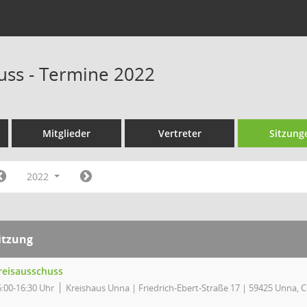
uss - Termine 2022
Mitglieder
Vertreter
Sitzung
2022
itzung
reisausschuss
6:00-16:30 Uhr
Kreishaus Unna | Friedrich-Ebert-Straße 17 | 59425 Unna, 