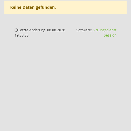
Keine Daten gefunden.
Letzte Änderung: 08.08.2026
Software:
Sitzungsdienst
(Wird in
19:38:38
Session