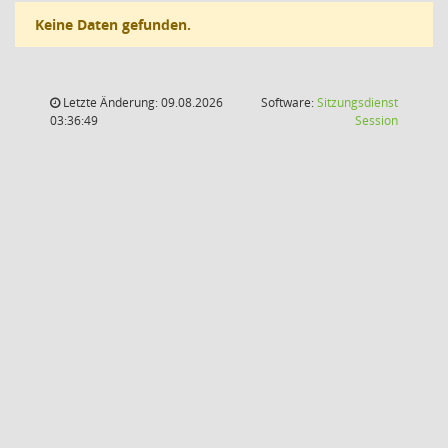
Keine Daten gefunden.
Letzte Änderung: 09.08.2026
Software:
Sitzungsdienst
(Wird in
03:36:49
Session