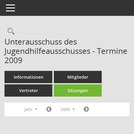
Toggle navigation
Rechercheauswahl
Unterausschuss des
Jugendhilfeausschusses - Termine
2009
Informationen
Mitglieder
Vertreter
Sitzungen
Jahr
2009