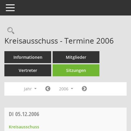
Toggle navigation
Rechercheauswahl
Kreisausschuss - Termine 2006
Informationen
Mitglieder
Vertreter
Sitzungen
Jahr
2006
DI
05.12.2006
Kreisausschuss