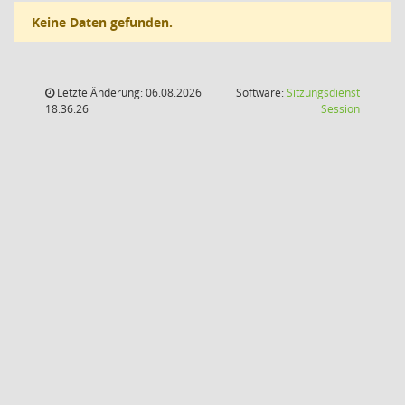
Keine Daten gefunden.
Letzte Änderung: 06.08.2026
Software:
Sitzungsdienst
(Wird in
18:36:26
Session