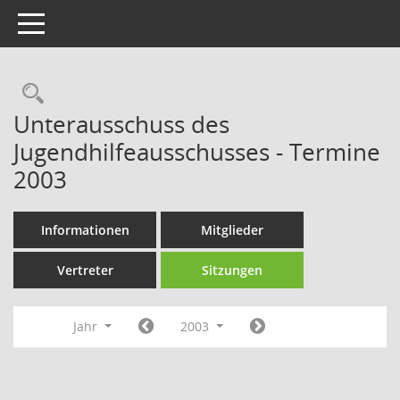
Toggle navigation
Rechercheauswahl
Unterausschuss des
Jugendhilfeausschusses - Termine
2003
Informationen
Mitglieder
Vertreter
Sitzungen
Jahr
2003