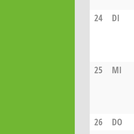
24
DI
25
MI
26
DO