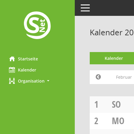
Toggle navigation
Kalender 20
Kalender
Startseite
Kalender
Februar
Organisation
1
SO
2
MO