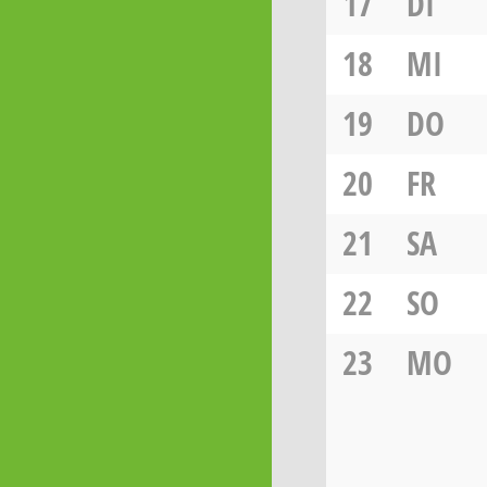
17
DI
18
MI
19
DO
20
FR
21
SA
22
SO
23
MO