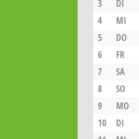
3
DI
4
MI
5
DO
6
FR
7
SA
8
SO
9
MO
10
DI