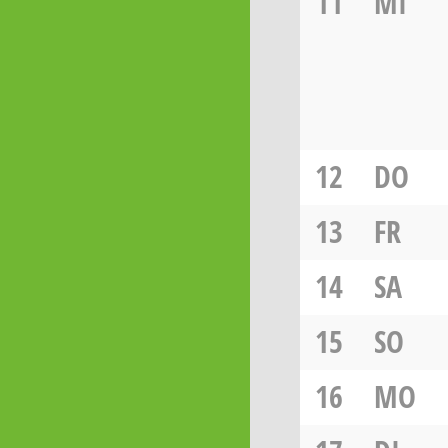
11
MI
12
DO
13
FR
14
SA
15
SO
16
MO