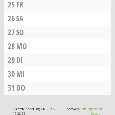
25
FR
26
SA
27
SO
28
MO
29
DI
30
MI
31
DO
Letzte Änderung: 06.08.2026
Software:
Sitzungsdienst
(Wird in
19:38:09
Session