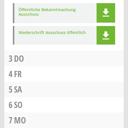
Öffentliche Bekanntmachung
Ausschuss
Niederschrift Ausschuss öffentlich
3
DO
4
FR
5
SA
6
SO
7
MO