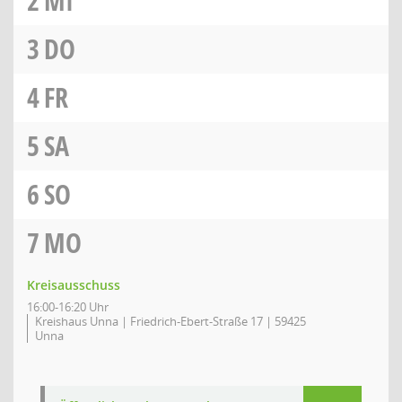
2
MI
3
DO
4
FR
5
SA
6
SO
7
MO
Kreisausschuss
16:00-16:20 Uhr
Kreishaus Unna | Friedrich-Ebert-Straße 17 | 59425
Unna