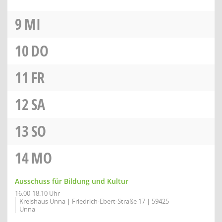
9
MI
10
DO
11
FR
12
SA
13
SO
14
MO
Ausschuss für Bildung und Kultur
16:00-18:10 Uhr
Kreishaus Unna | Friedrich-Ebert-Straße 17 | 59425
Unna