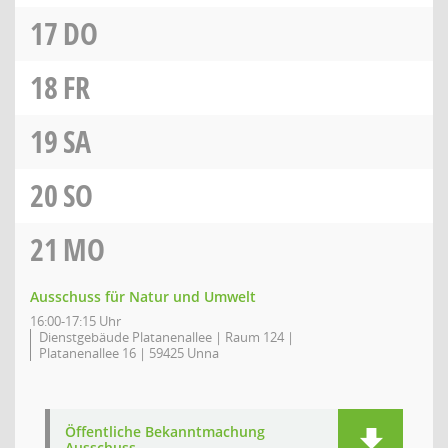
17
DO
18
FR
19
SA
20
SO
21
MO
Ausschuss für Natur und Umwelt
16:00-17:15 Uhr
Dienstgebäude Platanenallee | Raum 124 |
Platanenallee 16 | 59425 Unna
Öffentliche Bekanntmachung
Ausschuss