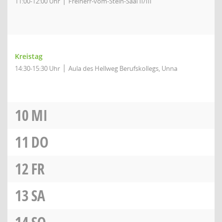
11:00-12:00 Uhr
Freiherr-vom-Stein-Saal II/III
Kreistag
14:30-15:30 Uhr
Aula des Hellweg Berufskollegs, Unna
10
MI
11
DO
12
FR
13
SA