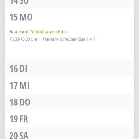
14
SO
15
MO
Bau- und Technikausschuss
16:00-16:30 Uhr
Freiherr-vom-Stein-Saal II/III
16
DI
17
MI
18
DO
19
FR
20
SA