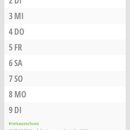
2
DI
3
MI
4
DO
5
FR
6
SA
7
SO
8
MO
9
DI
Kreisausschuss