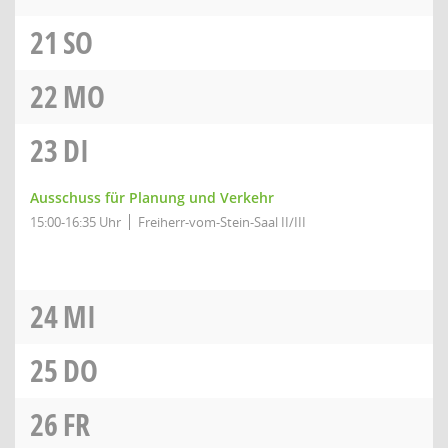
21
SO
22
MO
23
DI
Ausschuss für Planung und Verkehr
15:00-16:35 Uhr
Freiherr-vom-Stein-Saal II/III
24
MI
25
DO
26
FR