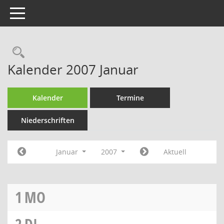
Toggle navigation
Rechercheauswahl
Kalender 2007 Januar
Kalender
Termine
Niederschriften
Januar
2007
Aktuell
1
MO