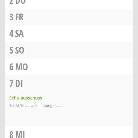
2
DO
3
FR
4
SA
5
SO
6
MO
7
DI
Schulausschuss
16:00-16:35 Uhr
Spiegelsaal
8
MI