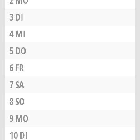
2
MO
3
DI
4
MI
5
DO
6
FR
7
SA
8
SO
9
MO
10
DI