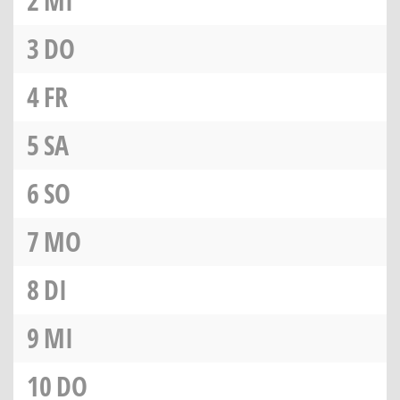
2
MI
3
DO
4
FR
5
SA
6
SO
7
MO
8
DI
9
MI
10
DO