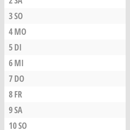
2
SA
3
SO
4
MO
5
DI
6
MI
7
DO
8
FR
9
SA
10
SO