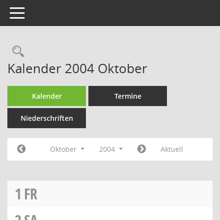
Toggle navigation
Rechercheauswahl
Kalender 2004 Oktober
Kalender
Termine
Niederschriften
Oktober
2004
Aktuell
1
FR