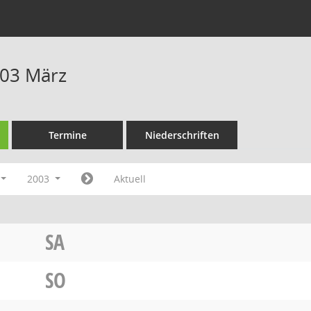
003 März
Termine
Niederschriften
2003
Aktuell
SA
SO