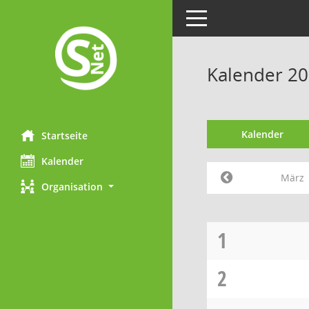
Toggle navigation
Kalender 2
Kalender
Startseite
Kalender
März
Organisation
1
2