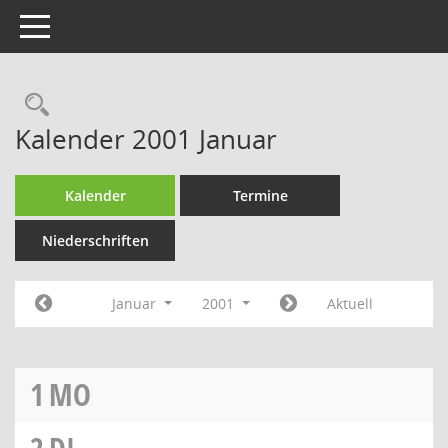
Toggle navigation
Rechercheauswahl
Kalender 2001 Januar
Kalender
Termine
Niederschriften
Januar
2001
Aktuell
1
MO