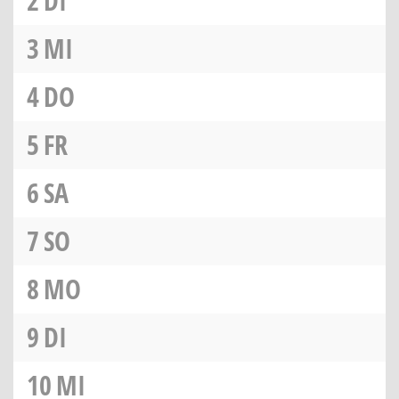
2
DI
3
MI
4
DO
5
FR
6
SA
7
SO
8
MO
9
DI
10
MI