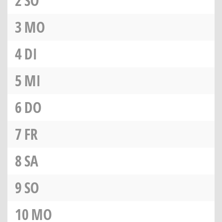
2
SO
3
MO
4
DI
5
MI
6
DO
7
FR
8
SA
9
SO
10
MO