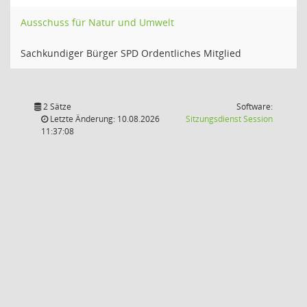
Ausschuss für Natur und Umwelt
Sachkundiger Bürger SPD Ordentliches Mitglied
2 Sätze
Software:
(Wird in
Letzte Änderung: 10.08.2026
Sitzungsdienst
Session
11:37:08