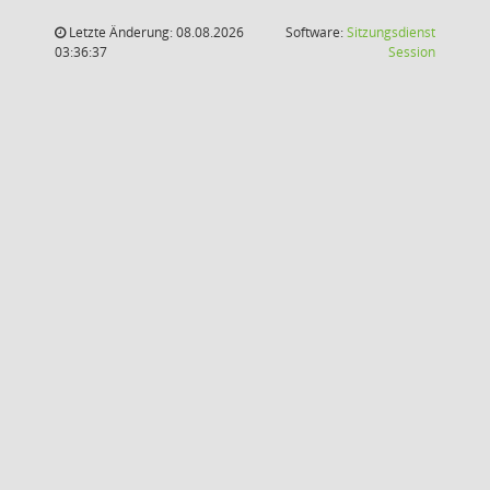
Letzte Änderung: 08.08.2026
Software:
Sitzungsdienst
(Wird in
03:36:37
Session