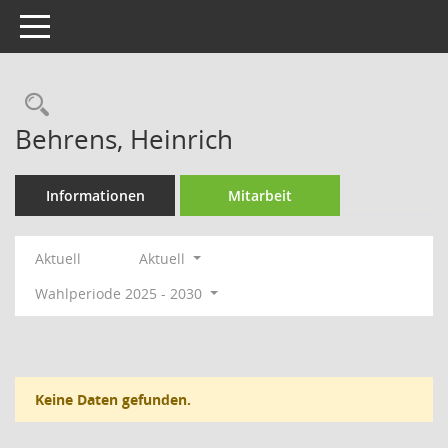
Toggle navigation
Rechercheauswahl
Behrens, Heinrich
Informationen
Mitarbeit
Aktuell
Aktuell
Wahlperiode 2025 - 2030
Keine Daten gefunden.