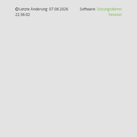
Letzte Änderung: 07.08.2026
Software:
Sitzungsdienst
(Wird in
22:36:02
Session