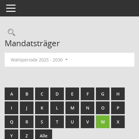
Toggle navigation
Rechercheauswahl
Mandatsträger
Wahlperiode 2025 - 2030
A
B
C
D
E
F
G
H
I
J
K
L
M
N
O
P
Q
R
S
T
U
V
W
X
Y
Z
Alle