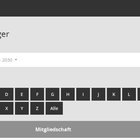
ger
- 2030
D
E
F
G
H
I
J
K
L
X
Y
Z
Alle
Mitgliedschaft