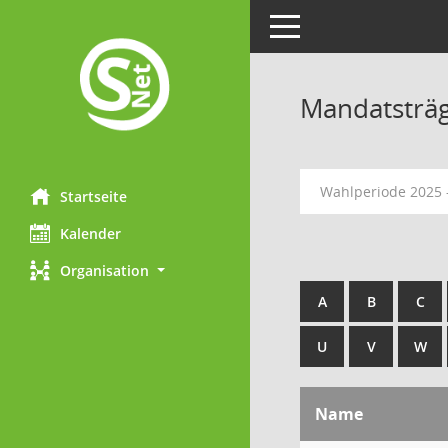
Toggle navigation
Mandatsträ
Wahlperiode 2025 
Startseite
Kalender
Organisation
A
B
C
U
V
W
Name