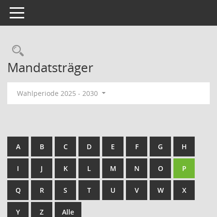
Toggle navigation
Rechercheauswahl
Mandatsträger
Wahlperiode 2025 - 2030
A
B
C
D
E
F
G
H
I
J
K
L
M
N
O
P
Q
R
S
T
U
V
W
X
Y
Z
Alle