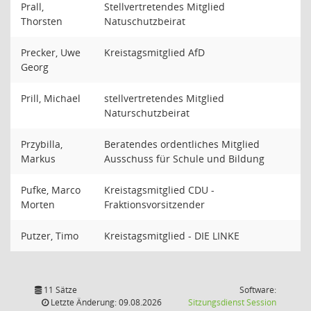
Prall,
Stellvertretendes Mitglied
Thorsten
Natuschutzbeirat
Precker, Uwe
Kreistagsmitglied AfD
Georg
Prill, Michael
stellvertretendes Mitglied
Naturschutzbeirat
Przybilla,
Beratendes ordentliches Mitglied
Markus
Ausschuss für Schule und Bildung
Pufke, Marco
Kreistagsmitglied CDU -
Morten
Fraktionsvorsitzender
Putzer, Timo
Kreistagsmitglied - DIE LINKE
11 Sätze
Software:
(Wird in
Letzte Änderung: 09.08.2026
Sitzungsdienst
Session