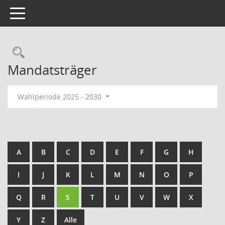
Toggle navigation
Rechercheauswahl
Mandatsträger
Wahlperiode 2025 - 2030
A
B
C
D
E
F
G
H
I
J
K
L
M
N
O
P
Q
R
S
T
U
V
W
X
Y
Z
Alle