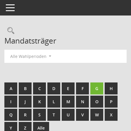
Toggle navigation
Rechercheauswahl
Mandatsträger
Alle Wahlperioden
A
B
C
D
E
F
G
H
I
J
K
L
M
N
O
P
Q
R
S
T
U
V
W
X
Y
Z
Alle