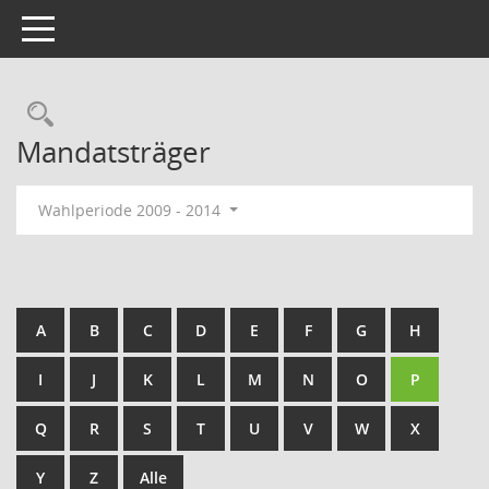
Toggle navigation
Rechercheauswahl
Mandatsträger
Wahlperiode 2009 - 2014
A
B
C
D
E
F
G
H
I
J
K
L
M
N
O
P
Q
R
S
T
U
V
W
X
Y
Z
Alle