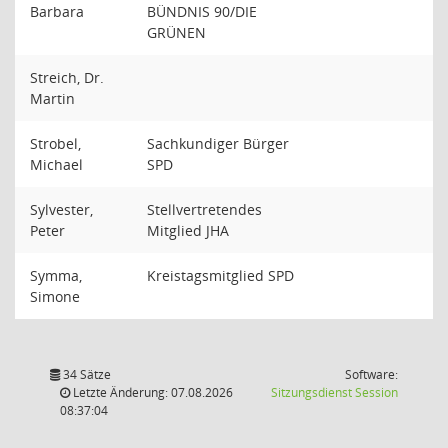
Barbara
BÜNDNIS 90/DIE
GRÜNEN
Streich, Dr.
Martin
Strobel,
Sachkundiger Bürger
Michael
SPD
Sylvester,
Stellvertretendes
Peter
Mitglied JHA
Symma,
Kreistagsmitglied SPD
Simone
34 Sätze
Software:
(Wird in
Letzte Änderung: 07.08.2026
Sitzungsdienst
Session
08:37:04