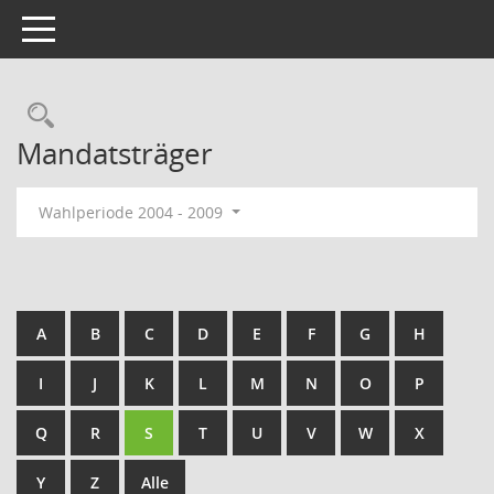
Toggle navigation
Rechercheauswahl
Mandatsträger
Wahlperiode 2004 - 2009
A
B
C
D
E
F
G
H
I
J
K
L
M
N
O
P
Q
R
S
T
U
V
W
X
Y
Z
Alle