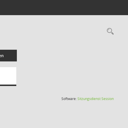
Rec
en
(Wird in
Software:
Sitzungsdienst
Session